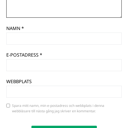
NAMN
*
E-POSTADRESS
*
WEBBPLATS
Spara mitt namn, min e-postadress och webbplats i denna
webbläsare till nästa gång jag skriver en kommentar.